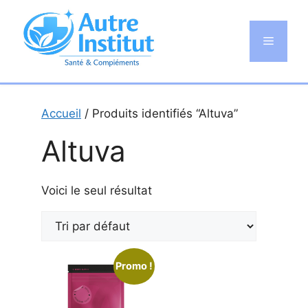
Aller
au
Menu
contenu
Accueil
/ Produits identifiés “Altuva”
Altuva
Voici le seul résultat
Promo !