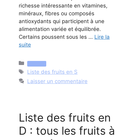
richesse intéressante en vitamines,
minéraux, fibres ou composés
antioxydants qui participent à une
alimentation variée et équilibrée.
Certains poussent sous les …
Lire la
suite
Catégories
Nutrition
Étiquettes
Liste des fruits en S
Laisser un commentaire
Liste des fruits en
D : tous les fruits à