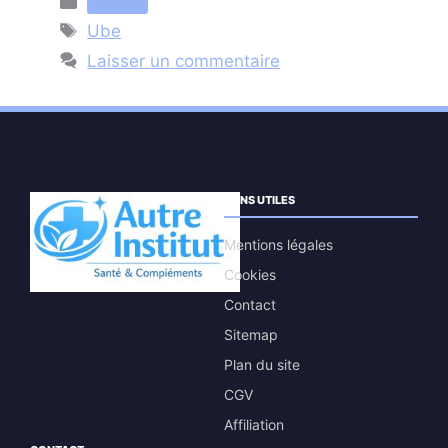
Catégories
Nutrition
Étiquettes
Ube
Laisser un commentaire
LIENS UTILES
Mentions légales
Cookies
Contact
Sitemap
Plan du site
CGV
Affiliation