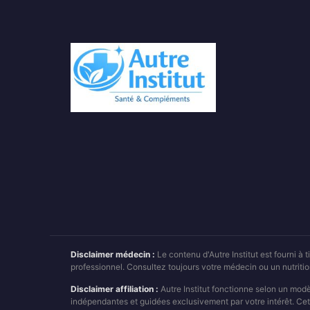
Disclaimer médecin :
Le contenu d'Autre Institut est fourni à
professionnel. Consultez toujours votre médecin ou un nutrit
Disclaimer affiliation :
Autre Institut fonctionne selon un mod
indépendantes et guidées exclusivement par votre intérêt. Cet