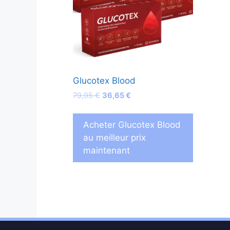
Glucotex Blood
Le
Le
79,95
€
36,65
€
prix
prix
initial
actuel
Acheter Glucotex Blood
était :
est :
au meilleur prix
79,95 €.
36,65 €.
maintenant