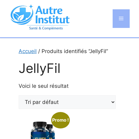
Aller
au
Menu
contenu
Accueil
/ Produits identifiés “JellyFil”
JellyFil
Voici le seul résultat
Promo !