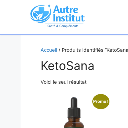
Aller
au
contenu
Accueil
/ Produits identifiés “KetoSana
KetoSana
Voici le seul résultat
Promo !