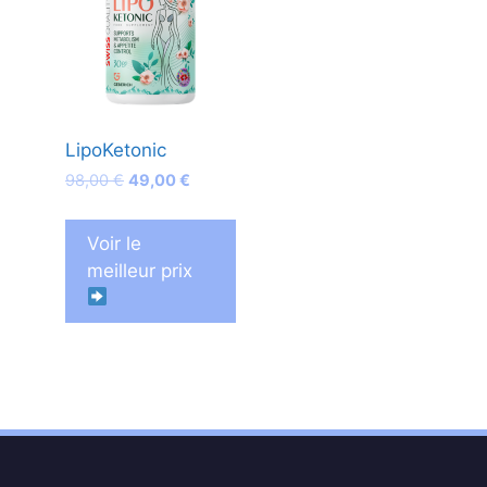
LipoKetonic
Le
Le
98,00
€
49,00
€
prix
prix
initial
actuel
Voir le
était :
est :
meilleur prix
98,00 €.
49,00 €.