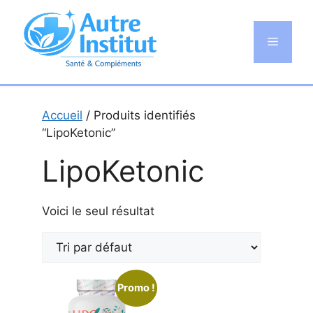
Aller
au
Menu
contenu
Accueil
/ Produits identifiés
“LipoKetonic”
LipoKetonic
Voici le seul résultat
Promo !