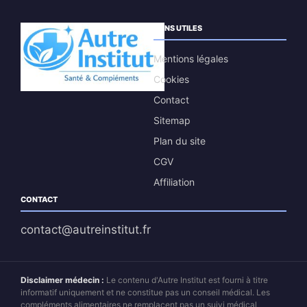
LIENS UTILES
Mentions légales
Cookies
Contact
Sitemap
Plan du site
CGV
Affiliation
CONTACT
contact@autreinstitut.fr
Disclaimer médecin :
Le contenu d'Autre Institut est fourni à titre
informatif uniquement et ne constitue pas un conseil médical. Les
compléments alimentaires ne remplacent pas un suivi médical