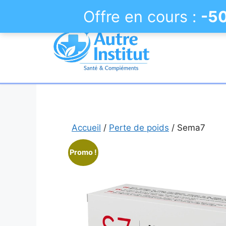
Offre en cours :
-5
Aller
au
contenu
Accueil
/
Perte de poids
/ Sema7
Promo !