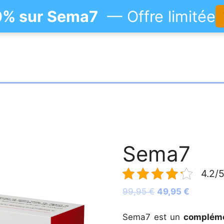
0% sur Sema7
— Offre limitée
Sema7
4.2/5
Le
Le
99,95
€
49,95
€
prix
prix
initial
actuel
Sema7 est un
compléme