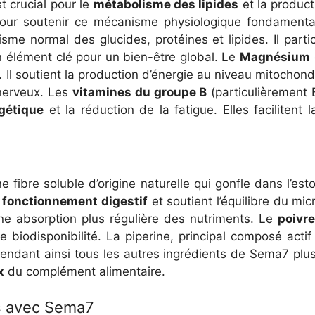
t crucial pour le
métabolisme des lipides
et la product
pour soutenir ce mécanisme physiologique fondament
sme normal des glucides, protéines et lipides. Il par
n élément clé pour un bien-être global. Le
Magnésium
l soutient la production d’énergie au niveau mitochondr
 nerveux. Les
vitamines du groupe B
(particulièrement B
gétique
et la réduction de la fatigue. Elles facilitent
e fibre soluble d’origine naturelle qui gonfle dans l’es
 fonctionnement digestif
et soutient l’équilibre du micr
une absorption plus régulière des nutriments. Le
poivre
e biodisponibilité. La piperine, principal composé acti
rendant ainsi tous les autres ingrédients de Sema7 plus
x
du complément alimentaire.
és avec Sema7