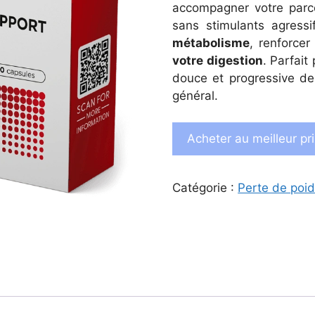
était :
est :
accompagner votre parco
99,95 €.
49,95 €.
sans stimulants agressi
métabolisme
, renforcer
votre digestion
. Parfai
douce et progressive d
général.
Acheter au meilleur pr
Catégorie :
Perte de poi