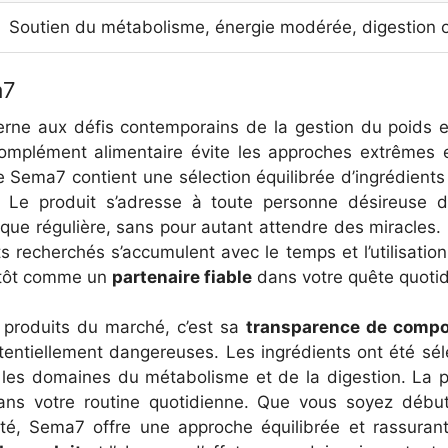
Soutien du métabolisme, énergie modérée, digestion 
a7
ne aux défis contemporains de la gestion du poids et
omplément alimentaire évite les approches extrêmes e
e Sema7 contient une sélection équilibrée d’ingrédient
e. Le produit s’adresse à toute personne désireuse
sique régulière, sans pour autant attendre des miracles
ets recherchés s’accumulent avec le temps et l’utilisati
utôt comme un
partenaire fiable
dans votre quête quotid
 produits du marché, c’est sa
transparence de compo
ntiellement dangereuses. Les ingrédients ont été sél
s les domaines du métabolisme et de la digestion. L
ans votre routine quotidienne. Que vous soyez débu
nté, Sema7 offre une approche équilibrée et rassurante