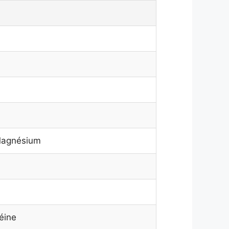
 Magnésium
féine