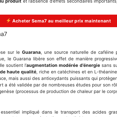
du produit
et l’absence d’effets secondaires importants,
Acheter Sema7 au meilleur prix maintenant
ma7
ose sur le
Guarana
, une source naturelle de caféine
ue, le Guarana libère son effet de manière progressive,
e soutient l’
augmentation modérée d’énergie
sans su
 de haute qualité
, riche en catéchines et en L-théanin
e, mais aussi des antioxydants puissants qui protègent 
rt a été validée par de nombreuses études pour son rô
enèse (processus de production de chaleur par le corps
ssentiel impliqué dans le transport des acides gras