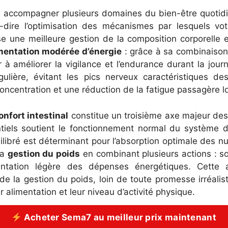
e à accompagner plusieurs domaines du bien-être quotid
à-dire l’optimisation des mécanismes par lesquels vo
e une meilleure gestion de la composition corporelle e
entation modérée d’énergie
: grâce à sa combinaison 
à améliorer la vigilance et l’endurance durant la jour
ulière, évitant les pics nerveux caractéristiques d
concentration et une réduction de la fatigue passagère lo
onfort intestinal
constitue un troisième axe majeur des
ls soutient le fonctionnement normal du système diges
ilibré est déterminant pour l’absorption optimale des n
la
gestion du poids
en combinant plusieurs actions : s
mentation légère des dépenses énergétiques. Cette ap
la gestion du poids, loin de toute promesse irréaliste
ur alimentation et leur niveau d’activité physique.
Acheter Sema7 au meilleur prix maintenant