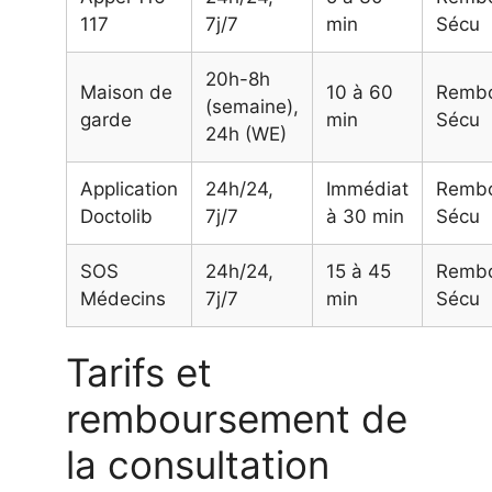
117
7j/7
min
Sécu
20h-8h
Maison de
10 à 60
Remb
(semaine),
garde
min
Sécu
24h (WE)
Application
24h/24,
Immédiat
Remb
Doctolib
7j/7
à 30 min
Sécu
SOS
24h/24,
15 à 45
Remb
Médecins
7j/7
min
Sécu
Tarifs et
remboursement de
la consultation