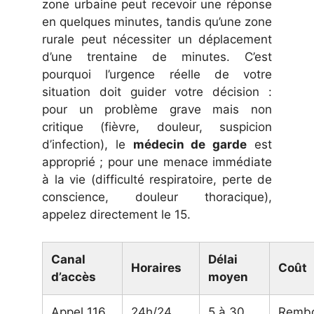
zone urbaine peut recevoir une réponse
en quelques minutes, tandis qu’une zone
rurale peut nécessiter un déplacement
d’une trentaine de minutes. C’est
pourquoi l’urgence réelle de votre
situation doit guider votre décision :
pour un problème grave mais non
critique (fièvre, douleur, suspicion
d’infection), le
médecin de garde
est
approprié ; pour une menace immédiate
à la vie (difficulté respiratoire, perte de
conscience, douleur thoracique),
appelez directement le 15.
Canal
Délai
Horaires
Coût
d’accès
moyen
Appel 116
24h/24,
5 à 30
Remb