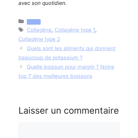
avec son quotidien.
Catégories
Santé
Étiquettes
Collagène
,
Collagène type 1
,
Collagène type 2
Quels sont les aliments qui donnent
beaucoup de potassium ?
Quelle boisson pour maigrir ? Notre
top 7 des meilleures boissons
Laisser un commentaire
Commentaire