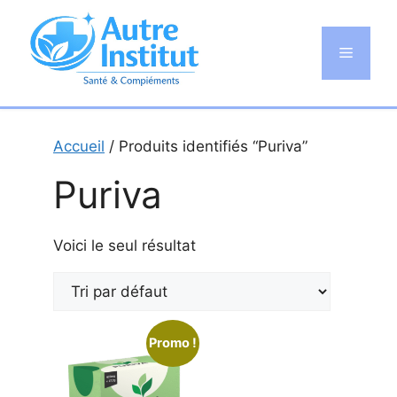
Aller
au
Menu
contenu
Accueil
/ Produits identifiés “Puriva”
Puriva
Voici le seul résultat
Promo !