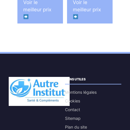
Voir le
Voir le
était :
est :
était :
est :
meilleur prix
meilleur prix
79,95 €.
36,65 €.
29,99 €.
14,99 €.
LIENS UTILES
Mentions légales
Cookies
Contact
Sitemap
Plan du site