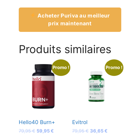
Acheter Puriva au meilleur
prix maintenant
Produits similaires
Promo !
Promo !
Hello40 Burn+
Evitrol
Le
Le
Le
Le
79,95
€
59,95
€
79,95
€
36,65
€
prix
prix
prix
prix