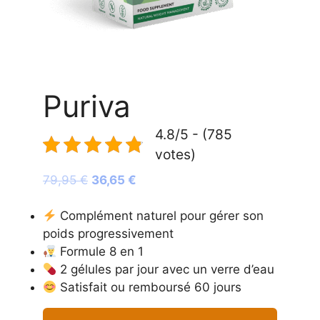
Puriva
4.8/5 - (785
votes)
Le
Le
79,95
€
36,65
€
prix
prix
initial
actuel
Complément naturel pour gérer son
était :
est :
poids progressivement
79,95 €.
36,65 €.
Formule 8 en 1
2 gélules par jour avec un verre d’eau
Satisfait ou remboursé 60 jours