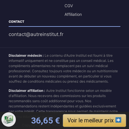
CGV
Affiliation
CONTACT
contact@autreinstitut.fr
Disclaimer médecin :
Le contenu d'Autre Institut est fourni à titre
informatif uniquement et ne constitue pas un conseil médical. Les
compléments alimentaires ne remplacent pas un suivi médical
professionnel. Consultez toujours votre médecin ou un nutritionniste
avant de débuter un nouveau complément, en particulier si vous
souffrez de conditions médicales ou prenez des médicaments.
Disclaimer affiliation :
Autre Institut fonctionne selon un modèle
d'affiliation. Nous recevons des commissions sur les produits
recommandés sans coût additionnel pour vous. Nos
recommandations restent indépendantes et guidées exclusivement
par votre intérêt. Cette transparence nous permet de maintenir notre
contenu éducatif de qualité.
Le prix initial était : 79,95 
Le prix actuel est 
36,65
€
Voir le meilleur prix
Copyright © 2026 Autre Institut. Tous droits réservés.