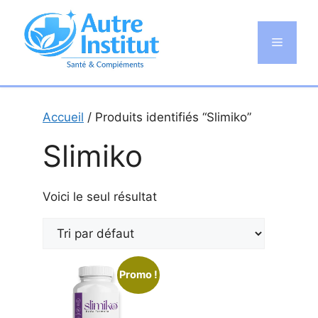
Aller
au
Menu
contenu
Accueil
/ Produits identifiés “Slimiko”
Slimiko
Voici le seul résultat
Promo !