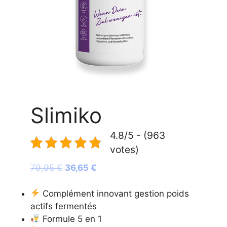
Slimiko
4.8/5 - (963
votes)
Le
Le
79,95
€
36,65
€
prix
prix
initial
actuel
Complément innovant gestion poids
était :
est :
actifs fermentés
79,95 €.
36,65 €.
Formule 5 en 1