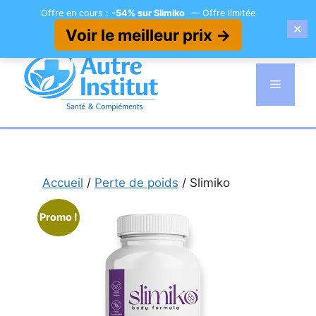
Offre en cours :
-54% sur Slimiko
— Offre limitée
✕
Voir le meilleur prix →
Aller
au
Menu
contenu
Accueil
/
Perte de poids
/ Slimiko
Promo !