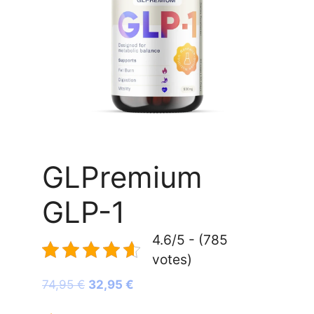
GLPremium
GLP-1
4.6/5 - (785
votes)
Le
Le
74,95
€
32,95
€
prix
prix