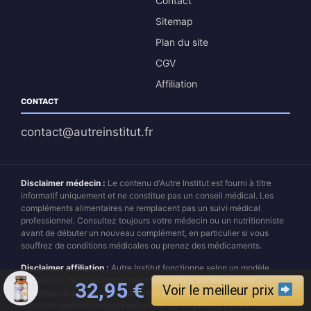
Contact
Sitemap
Plan du site
CGV
Affiliation
CONTACT
contact@autreinstitut.fr
Disclaimer médecin :
Le contenu d'Autre Institut est fourni à titre
informatif uniquement et ne constitue pas un conseil médical. Les
compléments alimentaires ne remplacent pas un suivi médical
professionnel. Consultez toujours votre médecin ou un nutritionniste
avant de débuter un nouveau complément, en particulier si vous
souffrez de conditions médicales ou prenez des médicaments.
Disclaimer affiliation :
Autre Institut fonctionne selon un modèle
d'affiliation. Nous recevons des commissions sur les produits
Le prix initial était : 74,95 
Le prix actuel est 
32,95
€
Voir le meilleur prix
recommandés sans coût additionnel pour vous. Nos
recommandations restent indépendantes et guidées exclusivement