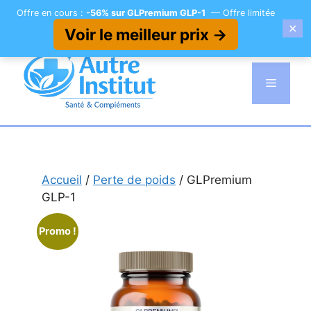
Offre en cours :
-56% sur GLPremium GLP-1
— Offre limitée
✕
Voir le meilleur prix →
Aller
au
Menu
contenu
Accueil
/
Perte de poids
/ GLPremium
GLP-1
Promo !