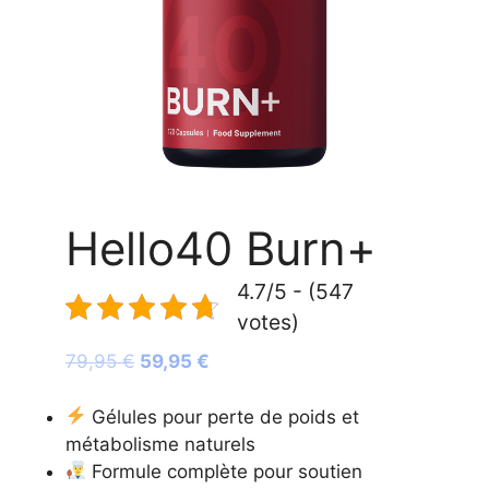
Hello40 Burn+
4.7/5 - (547
votes)
Le
Le
79,95
€
59,95
€
prix
prix
initial
actuel
Gélules pour perte de poids et
était :
est :
métabolisme naturels
79,95 €.
59,95 €.
Formule complète pour soutien