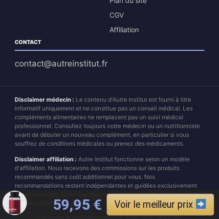
Plan du site
CGV
Affiliation
CONTACT
contact@autreinstitut.fr
Disclaimer médecin :
Le contenu d'Autre Institut est fourni à titre
informatif uniquement et ne constitue pas un conseil médical. Les
compléments alimentaires ne remplacent pas un suivi médical
professionnel. Consultez toujours votre médecin ou un nutritionniste
avant de débuter un nouveau complément, en particulier si vous
souffrez de conditions médicales ou prenez des médicaments.
Disclaimer affiliation :
Autre Institut fonctionne selon un modèle
d'affiliation. Nous recevons des commissions sur les produits
recommandés sans coût additionnel pour vous. Nos
recommandations restent indépendantes et guidées exclusivement
par votre intérêt. Cette transparence nous permet de maintenir notre
Le prix initial était : 79,95 
Le prix actuel est 
59,95
€
Voir le meilleur prix
contenu éducatif de qualité.
Copyright © 2026 Autre Institut. Tous droits réservés.