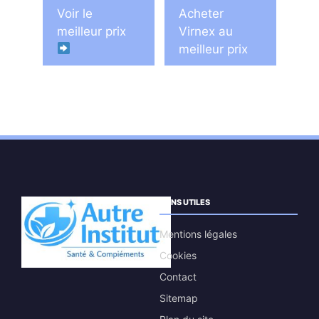
initial
actuel
initial
actuel
Voir le
Acheter
était :
est :
était :
est :
meilleur prix
Virnex au
68,90 €.
25,80 €.
79,95 €.
36,65 €.
meilleur prix
LIENS UTILES
Mentions légales
Cookies
Contact
Sitemap