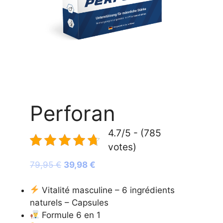
Perforan
4.7/5 - (785
votes)
Le
Le
79,95
€
39,98
€
prix
prix
initial
actuel
Vitalité masculine – 6 ingrédients
était :
est :
naturels – Capsules
79,95 €.
39,98 €.
Formule 6 en 1