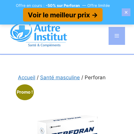
Offre en cours :
-50% sur Perforan
— Offre limitée
✕
Voir le meilleur prix →
Aller
au
Menu
contenu
Accueil
/
Santé masculine
/ Perforan
Promo !