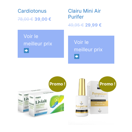
Cardiotonus
Clairu Mini Air
Purifer
Le
Le
78,00
€
39,00
€
Le
Le
prix
prix
49,95
€
29,99
€
prix
prix
initial
actuel
Voir le
initial
actuel
était :
est :
Voir le
meilleur prix
était :
est :
78,00 €.
39,00 €.
meilleur prix
49,95 €.
29,99 €.
Promo !
Promo !