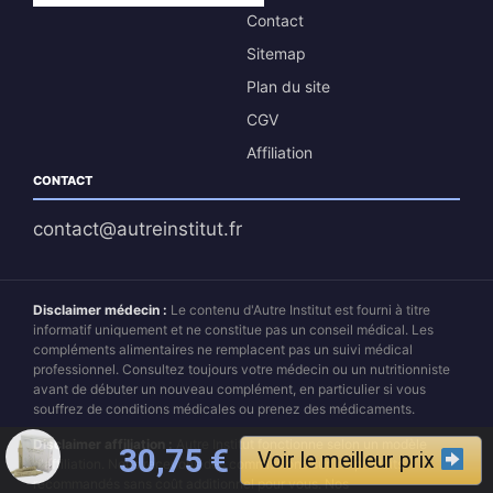
Contact
Sitemap
Plan du site
CGV
Affiliation
CONTACT
contact@autreinstitut.fr
Disclaimer médecin :
Le contenu d'Autre Institut est fourni à titre
informatif uniquement et ne constitue pas un conseil médical. Les
compléments alimentaires ne remplacent pas un suivi médical
professionnel. Consultez toujours votre médecin ou un nutritionniste
avant de débuter un nouveau complément, en particulier si vous
souffrez de conditions médicales ou prenez des médicaments.
Disclaimer affiliation :
Autre Institut fonctionne selon un modèle
Le prix initial était : 44,50 
Le prix actuel est 
30,75
€
Voir le meilleur prix
d'affiliation. Nous recevons des commissions sur les produits
recommandés sans coût additionnel pour vous. Nos