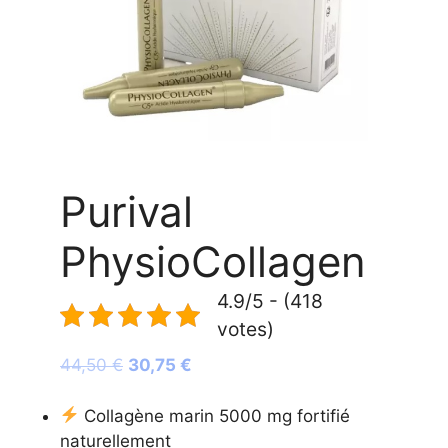
Purival
PhysioCollagen
4.9/5 - (418
votes)
Le
Le
44,50
€
30,75
€
prix
prix
initial
actuel
Collagène marin 5000 mg fortifié
était :
est :
naturellement