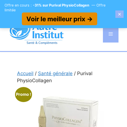
Offre en cours :
-31% sur Purival PhysioCollagen
— Offre
limitée
✕
Voir le meilleur prix →
Aller
au
Menu
contenu
Accueil
/
Santé générale
/ Purival
PhysioCollagen
Promo !