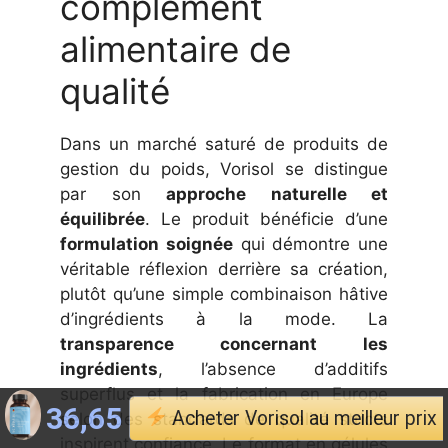
complément
alimentaire de
qualité
Dans un marché saturé de produits de
gestion du poids, Vorisol se distingue
par son
approche naturelle et
équilibrée
. Le produit bénéficie d’une
formulation soignée
qui démontre une
véritable réflexion derrière sa création,
plutôt qu’une simple combinaison hâtive
d’ingrédients à la mode. La
transparence concernant les
ingrédients
, l’absence d’additifs
superflus et la fabrication en Europe
Le prix initial était : 79,95 €.
Le prix actuel est : 36,
36,65
€
Acheter Vorisol au meilleur prix
selon des standards de qualité stricts
inspirent confiance. Le format en gélules