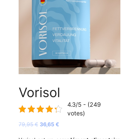
Vorisol
4.3/5 - (249
votes)
Le
Le
79,95
€
36,65
€
prix
prix