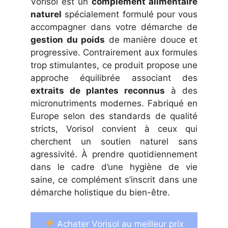
initial
actuel
Vorisol est un
complément alimentaire
était :
est :
naturel
spécialement formulé pour vous
79,95 €.
36,65 €.
accompagner dans votre démarche de
gestion du poids
de manière douce et
progressive. Contrairement aux formules
trop stimulantes, ce produit propose une
approche équilibrée associant des
extraits de plantes reconnus
à des
micronutriments modernes. Fabriqué en
Europe selon des standards de qualité
stricts, Vorisol convient à ceux qui
cherchent un soutien naturel sans
agressivité. À prendre quotidiennement
dans le cadre d’une hygiène de vie
saine, ce complément s’inscrit dans une
démarche holistique du bien-être.
Acheter Vorisol au meilleur prix