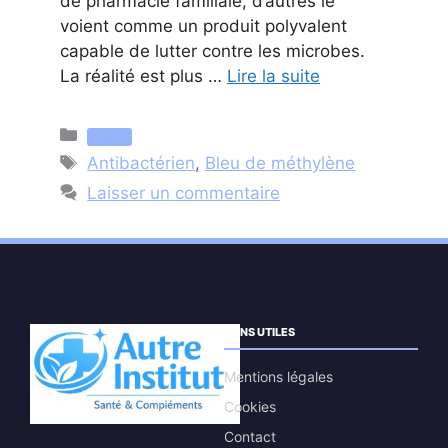
de pharmacie familiale, d’autres le
voient comme un produit polyvalent
capable de lutter contre les microbes.
La réalité est plus …
Lire la suite
Catégories
Santé
Étiquettes
Antibactérien
,
Bleu de méthylène
Laisser un commentaire
LIENS UTILES
Mentions légales
Cookies
Contact