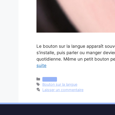
Le bouton sur la langue apparaît souv
s’installe, puis parler ou manger devi
quotidienne. Même un petit bouton pe
suite
Catégories
Médical
Étiquettes
Bouton sur la langue
Laisser un commentaire