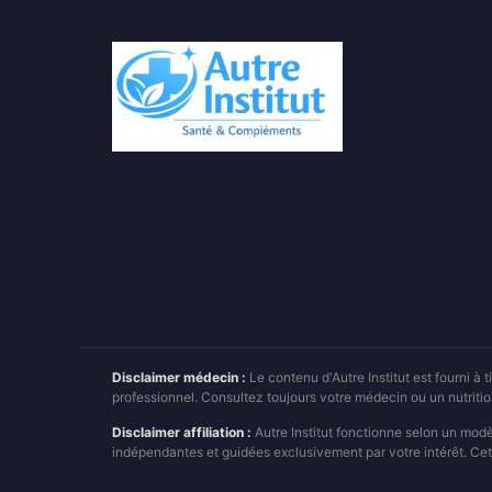
Disclaimer médecin :
Le contenu d'Autre Institut est fourni à
professionnel. Consultez toujours votre médecin ou un nutrit
Disclaimer affiliation :
Autre Institut fonctionne selon un mod
indépendantes et guidées exclusivement par votre intérêt. Cet