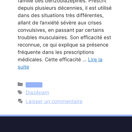
famille des benzodiazépines. Prescrit
depuis plusieurs décennies, il est utilisé
dans des situations très différentes,
allant de l’anxiété sévère aux crises
convulsives, en passant par certains
troubles musculaires. Son efficacité est
reconnue, ce qui explique sa présence
fréquente dans les prescriptions
médicales. Cette efficacité …
Lire la
suite
Catégories
Médical
Étiquettes
Diazépam
Laisser un commentaire