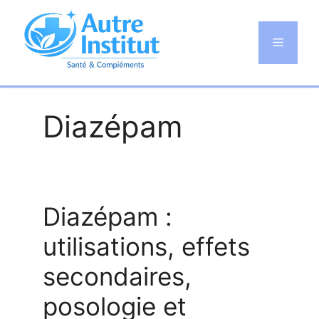
Aller
au
Menu
contenu
Diazépam
Diazépam :
utilisations, effets
secondaires,
posologie et