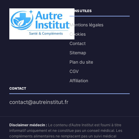
LIENS UTILES
Mentions légales
Cookies
Contact
Sitemap
Plan du site
CGV
Affiliation
CONTACT
contact@autreinstitut.fr
Disclaimer médecin :
Le contenu d'Autre Institut est fourni à titre
informatif uniquement et ne constitue pas un conseil médical. Les
compléments alimentaires ne remplacent pas un suivi médical