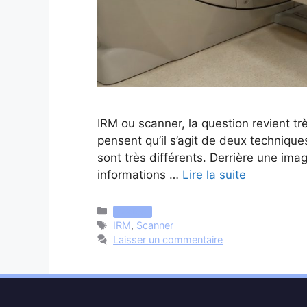
IRM ou scanner, la question revient t
pensent qu’il s’agit de deux technique
sont très différents. Derrière une i
informations …
Lire la suite
Catégories
Médical
Étiquettes
IRM
,
Scanner
Laisser un commentaire