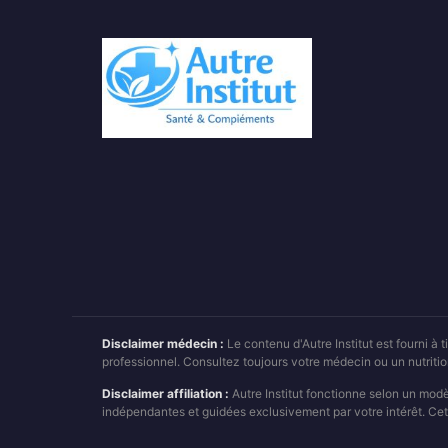
Disclaimer médecin :
Le contenu d'Autre Institut est fourni à
professionnel. Consultez toujours votre médecin ou un nutrit
Disclaimer affiliation :
Autre Institut fonctionne selon un mod
indépendantes et guidées exclusivement par votre intérêt. Cet