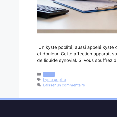
Un kyste poplité, aussi appelé kyste 
et douleur. Cette affection apparaît 
de liquide synovial. Si vous souffrez 
Catégories
Santé
Étiquettes
Kyste poplité
Laisser un commentaire