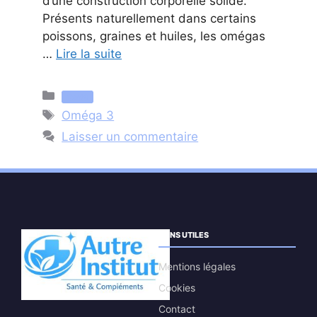
d’une construction corporelle solide.
Présents naturellement dans certains
poissons, graines et huiles, les omégas
…
Lire la suite
Catégories
Santé
Étiquettes
Oméga 3
Laisser un commentaire
LIENS UTILES
Mentions légales
Cookies
Contact