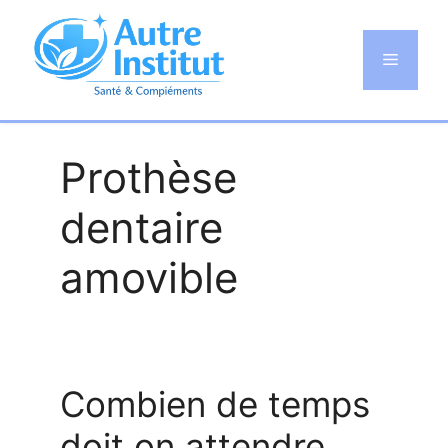
Aller
au
Menu
contenu
Prothèse
dentaire
amovible
Combien de temps
doit on attendre