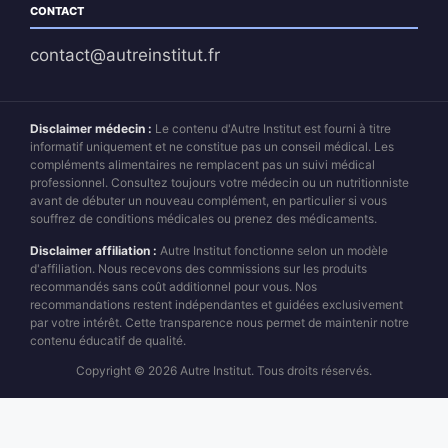
CONTACT
contact@autreinstitut.fr
Disclaimer médecin :
Le contenu d'Autre Institut est fourni à titre
informatif uniquement et ne constitue pas un conseil médical. Les
compléments alimentaires ne remplacent pas un suivi médical
professionnel. Consultez toujours votre médecin ou un nutritionniste
avant de débuter un nouveau complément, en particulier si vous
souffrez de conditions médicales ou prenez des médicaments.
Disclaimer affiliation :
Autre Institut fonctionne selon un modèle
d'affiliation. Nous recevons des commissions sur les produits
recommandés sans coût additionnel pour vous. Nos
recommandations restent indépendantes et guidées exclusivement
par votre intérêt. Cette transparence nous permet de maintenir notre
contenu éducatif de qualité.
Copyright © 2026 Autre Institut. Tous droits réservés.