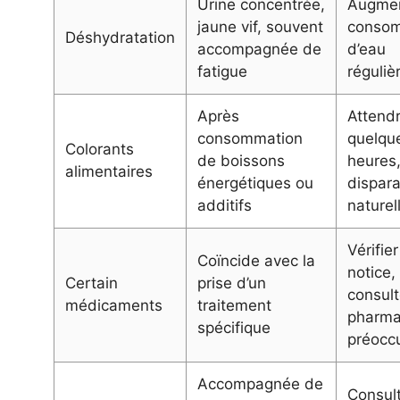
Urine concentrée,
Augmen
jaune vif, souvent
consom
Déshydratation
accompagnée de
d’eau
fatigue
réguli
Après
Attend
consommation
quelqu
Colorants
de boissons
heures, 
alimentaires
énergétiques ou
dispara
additifs
nature
Vérifier
Coïncide avec la
notice,
Certain
prise d’un
consult
médicaments
traitement
pharma
spécifique
préocc
Accompagnée de
Consul