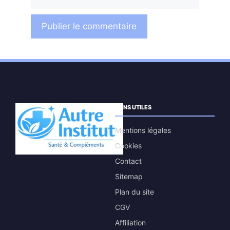
web
LIENS UTILES
Mentions légales
Cookies
Contact
Sitemap
Plan du site
CGV
Affiliation