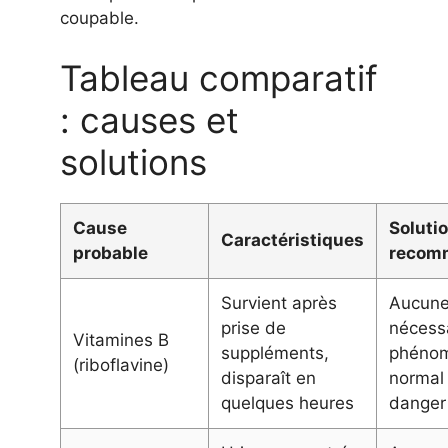
coupable.
Tableau comparatif
: causes et
solutions
Cause
Soluti
Caractéristiques
probable
recom
Survient après
Aucune
prise de
nécessa
Vitamines B
suppléments,
phéno
(riboflavine)
disparaît en
normal
quelques heures
danger