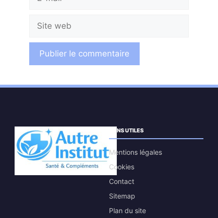
mail
Site
web
LIENS UTILES
Mentions légales
Cookies
Contact
Sitemap
Plan du site