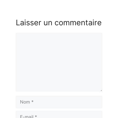
Laisser un commentaire
Commentaire
Nom
E-