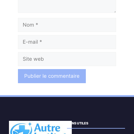
Nom
E-
mail
Site
web
LIENS UTILES