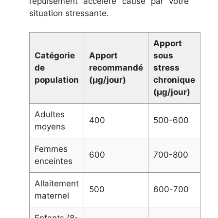
l’épuisement accéléré causé par votre
situation stressante.
Apport
Catégorie
Apport
sous
de
recommandé
stress
population
(µg/jour)
chronique
(µg/jour)
Adultes
400
500-600
moyens
Femmes
600
700-800
enceintes
Allaitement
500
600-700
maternel
Enfants (8-