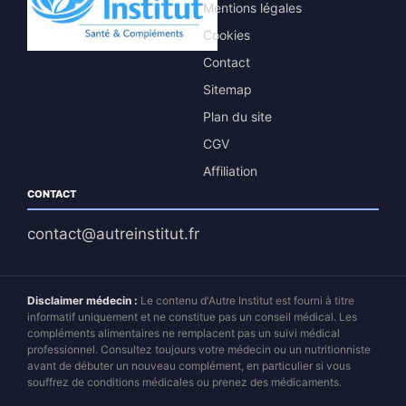
Mentions légales
Cookies
Contact
Sitemap
Plan du site
CGV
Affiliation
CONTACT
contact@autreinstitut.fr
Disclaimer médecin :
Le contenu d'Autre Institut est fourni à titre
informatif uniquement et ne constitue pas un conseil médical. Les
compléments alimentaires ne remplacent pas un suivi médical
professionnel. Consultez toujours votre médecin ou un nutritionniste
avant de débuter un nouveau complément, en particulier si vous
souffrez de conditions médicales ou prenez des médicaments.