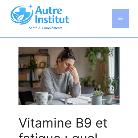
Aller
au
Menu
contenu
Vitamine B9 et