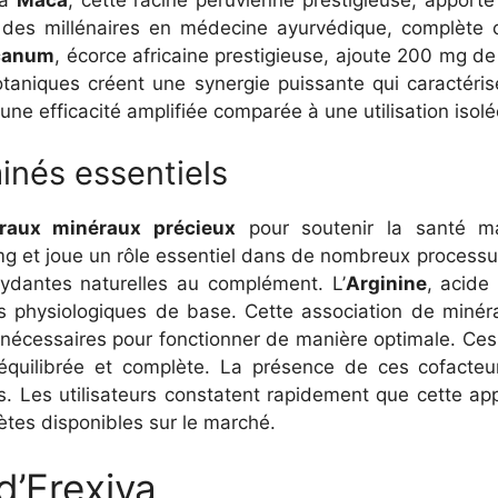
La
Maca
, cette racine péruvienne prestigieuse, apport
is des millénaires en médecine ayurvédique, complète
canum
, écorce africaine prestigieuse, ajoute 200 mg de 
taniques créent une synergie puissante qui caractéris
ne efficacité amplifiée comparée à une utilisation isolé
inés essentiels
raux minéraux précieux
pour soutenir la santé m
mg et joue un rôle essentiel dans de nombreux processu
xydantes naturelles au complément. L’
Arginine
, acide
s physiologiques de base. Cette association de minér
 nécessaires pour fonctionner de manière optimale. Ces 
équilibrée et complète. La présence de ces cofacteur
ts. Les utilisateurs constatent rapidement que cette a
ètes disponibles sur le marché.
 d’Erexiva