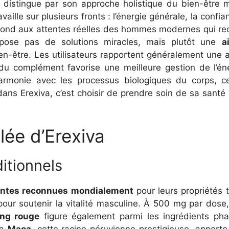
 distingue par son approche holistique du bien-être m
ille sur plusieurs fronts : l’énergie générale, la confian
pond aux attentes réelles des hommes modernes qui rec
ropose pas de solutions miracles, mais plutôt une
a
en-être. Les utilisateurs rapportent généralement une a
e du complément favorise une meilleure gestion de l’én
 harmonie avec les processus biologiques du corps, ce
 dans Erexiva, c’est choisir de prendre soin de sa sant
lée d’Erexiva
ditionnels
antes reconnues mondialement
pour leurs propriétés 
 pour soutenir la vitalité masculine. À 500 mg par dose, 
ng rouge
figure également parmi les ingrédients ph