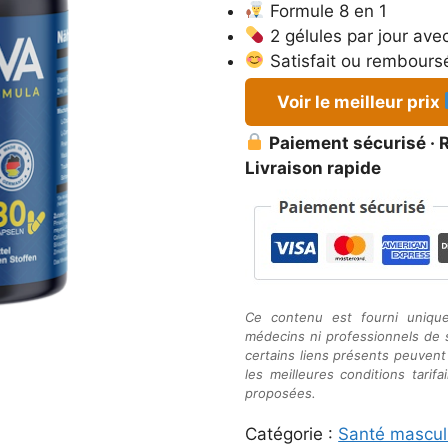
était :
est :
Formule 8 en 1
79,95 €.
36,65 €.
2 gélules par jour ave
Satisfait ou rembours
Voir le meilleur prix
Paiement sécurisé · R
Livraison rapide
Ce contenu est fourni uniqu
médecins ni professionnels de sa
certains liens présents peuvent v
les meilleures conditions tari
proposées.
Catégorie :
Santé mascul