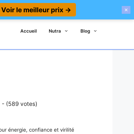
Voir le meilleur prix →
✕
Accueil
Nutra
Blog
 - (589 votes)
r énergie, confiance et virilité