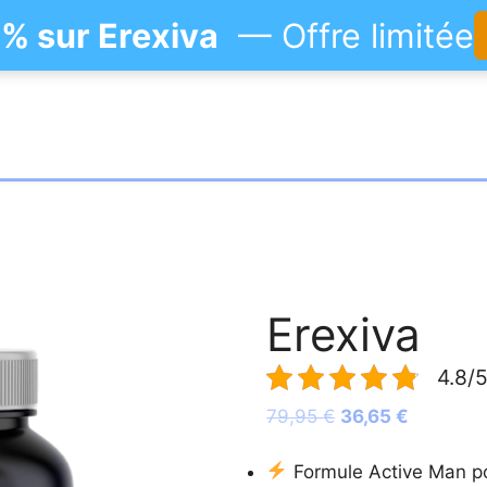
% sur Erexiva
— Offre limitée
Erexiva
4.8/5
Le
Le
79,95
€
36,65
€
prix
prix
initial
actuel
Formule Active Man pou