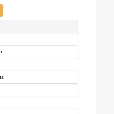
n
eau