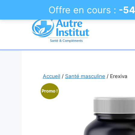
Offre en cours :
-54
Aller
au
contenu
Accueil
/
Santé masculine
/ Erexiva
Promo !