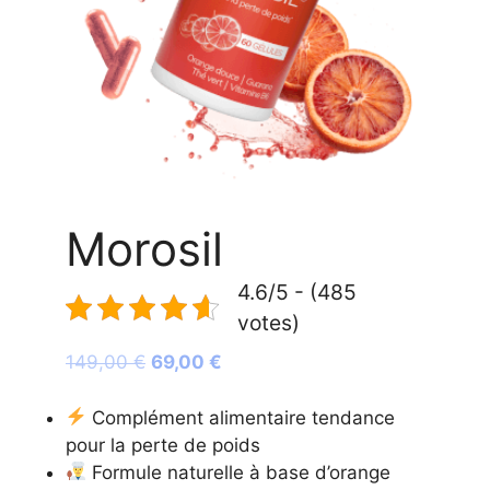
Morosil
4.6/5 - (485
votes)
Le
Le
149,00
€
69,00
€
prix
prix
initial
actuel
Complément alimentaire tendance
était :
est :
pour la perte de poids
149,00 €.
69,00 €.
Formule naturelle à base d’orange