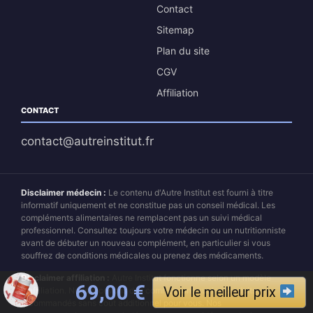
Contact
Sitemap
Plan du site
CGV
Affiliation
CONTACT
contact@autreinstitut.fr
Disclaimer médecin :
Le contenu d'Autre Institut est fourni à titre
informatif uniquement et ne constitue pas un conseil médical. Les
compléments alimentaires ne remplacent pas un suivi médical
professionnel. Consultez toujours votre médecin ou un nutritionniste
avant de débuter un nouveau complément, en particulier si vous
souffrez de conditions médicales ou prenez des médicaments.
Disclaimer affiliation :
Autre Institut fonctionne selon un modèle
Le prix initial était : 149,0
Le prix actuel est 
69,00
€
Voir le meilleur prix
d'affiliation. Nous recevons des commissions sur les produits
recommandés sans coût additionnel pour vous. Nos