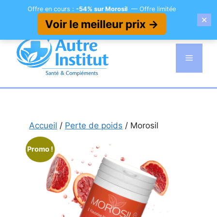
Offre en cours :
-54% sur Morosil
— Offre limitée
✕
Voir le meilleur prix →
Aller
au
Menu
contenu
Accueil
/
Perte de poids
/ Morosil
Promo !