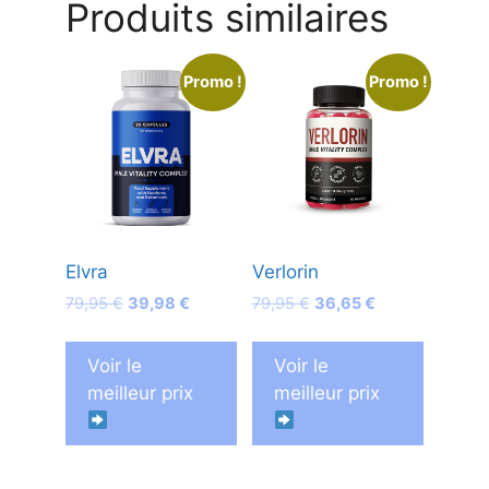
Produits similaires
Promo !
Promo !
Elvra
Verlorin
Le
Le
Le
Le
79,95
€
39,98
€
79,95
€
36,65
€
prix
prix
prix
prix
initial
actuel
initial
actuel
Voir le
Voir le
était :
est :
était :
est :
meilleur prix
meilleur prix
79,95 €.
39,98 €.
79,95 €.
36,65 €.