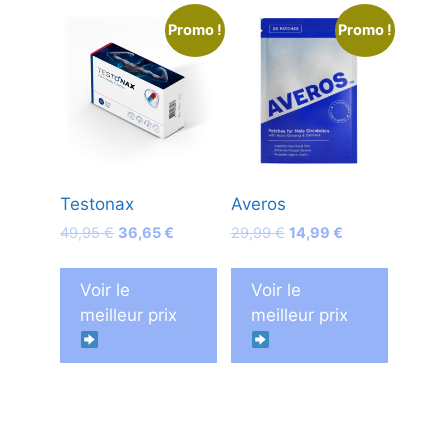
Promo !
Promo !
Testonax
Averos
Le
Le
Le
Le
49,95
€
36,65
€
29,99
€
14,99
€
prix
prix
prix
prix
initial
actuel
initial
actuel
Voir le
Voir le
était :
est :
était :
est :
meilleur prix
meilleur prix
49,95 €.
36,65 €.
29,99 €.
14,99 €.