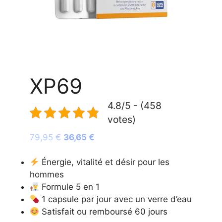
XP69
4.8/5 - (458
votes)
Le
Le
79,95
€
36,65
€
prix
prix
initial
actuel
Énergie, vitalité et désir pour les
était :
est :
hommes
79,95 €.
36,65 €.
Formule 5 en 1
1 capsule par jour avec un verre d’eau
Satisfait ou remboursé 60 jours