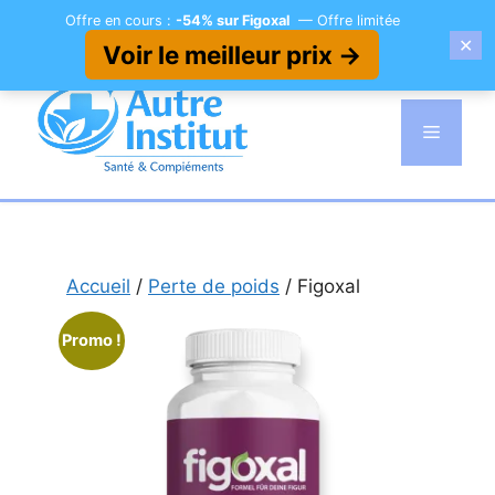
Offre en cours :
-54% sur Figoxal
— Offre limitée
✕
Voir le meilleur prix →
Aller
au
Menu
contenu
Accueil
/
Perte de poids
/ Figoxal
Promo !