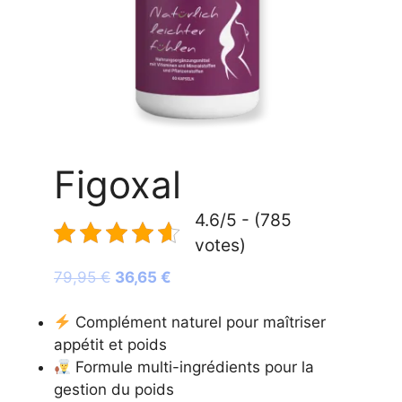
Figoxal
4.6/5 - (785
votes)
Le
Le
79,95
€
36,65
€
prix
prix
initial
actuel
Complément naturel pour maîtriser
était :
est :
appétit et poids
79,95 €.
36,65 €.
Formule multi-ingrédients pour la
gestion du poids