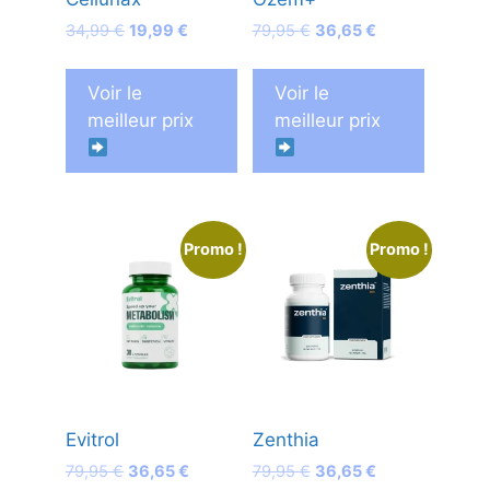
Le
Le
Le
Le
34,99
€
19,99
€
79,95
€
36,65
€
prix
prix
prix
prix
initial
actuel
initial
actuel
Voir le
Voir le
était :
est :
était :
est :
meilleur prix
meilleur prix
34,99 €.
19,99 €.
79,95 €.
36,65 €.
Promo !
Promo !
Evitrol
Zenthia
Le
Le
Le
Le
79,95
€
36,65
€
79,95
€
36,65
€